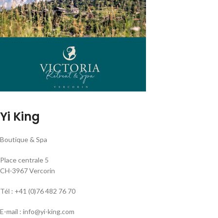
Yi King
Boutique & Spa
Place centrale 5
CH-3967 Vercorin
Tél : +41 (0)76 482 76 70
E-mail : info@yi-king.com