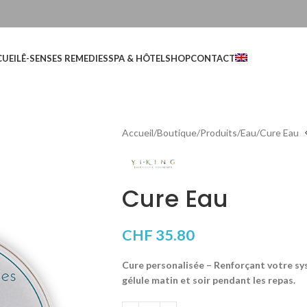
UEIL
Ê-SENSES REMEDIES
SPA & HÔTEL
SHOP
CONTACT
Accueil
Boutique
Produits
Eau
Cure Eau
Cure Eau
CHF
35.80
Cure personalisée – Renforçant votre s
gélule matin et soir pendant les repas.