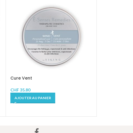
Cure Vent
Fluide Vitalité 
CHF
35.80
AJOUTER AU PANIER
CHF
28.90
AJOUTER AU P