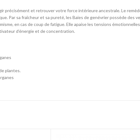
 agir précisément et retrouver votre force intérieure ancestrale. Le remèd
ue. Par sa fraîcheur et sa pureté, les Baies de genévrier possède des ve
misme, en cas de coup de fatigue. Elle apaise les tensions émotionnelle
tivateur d’énergie et de concentration.
rganes
de plantes.
 organes